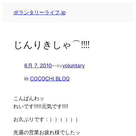
内
ボランタリーライフ.jp
容
を
ス
キ
じんりきしゃ⌒!!!!
ッ
プ
6月 7, 2010
—
voluntary
by
in
COCOCHI BLOG
こんばんわッ
れいです!!!!!元気です!!!!
お久ぶりです：））））））
先週の営業お疲れ様でしたッ