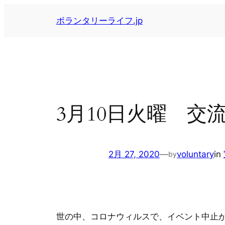
内
ボランタリーライフ.jp
容
を
ス
キ
ッ
プ
3月10日火曜 
2月 27, 2020
—
voluntary
in
by
世の中、コロナウィルスで、イベント中止が