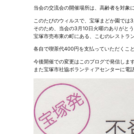
当会の交流会の開催場所は、高齢者を対象
このたびのウィルスで、宝塚まどか園では
そのため、当会の3月10日火曜のありがと
宝塚市売布東の町にある、こむのレストランの
各自で喫茶代400円を支払っていただくこ
今後開催での変更はこのブログで発信しま
また宝塚市社協ボランティアセンターに電