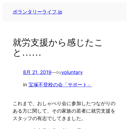
内
ボランタリーライフ.jp
容
を
ス
キ
就労支援から感じたこ
ッ
と……
プ
8月 21, 2019
—
voluntary
by
in
宝塚不登校の会「サポート」
これまで、おしゃべり会に参加したつながりの
ある方に関して、その家族の若者に就労支援を
スタッフの有志でしてきました。