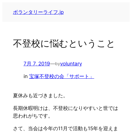
内
ボランタリーライフ.jp
容
を
ス
キ
不登校に悩むということ
ッ
プ
7月 7, 2019
—
voluntary
by
in
宝塚不登校の会「サポート」
夏休みも近づきました。
長期休暇明けは、不登校になりやすいと世では
思われがちです。
さて、当会は今年の11月で活動も15年を迎えま