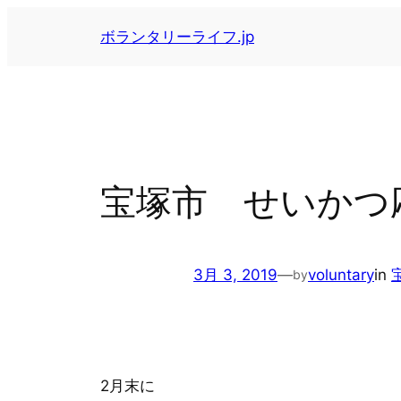
内
ボランタリーライフ.jp
容
を
ス
キ
ッ
プ
宝塚市 せいかつ
3月 3, 2019
—
voluntary
in
by
2月末に