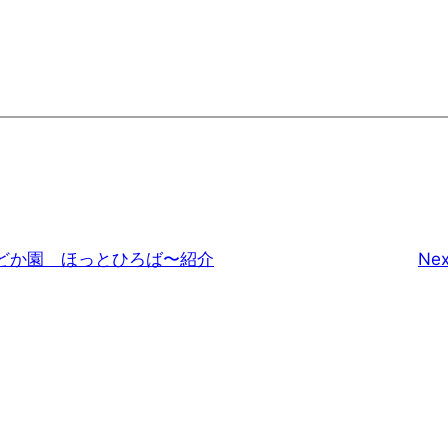
どか園 ほっとひろば〜紹介
Nex