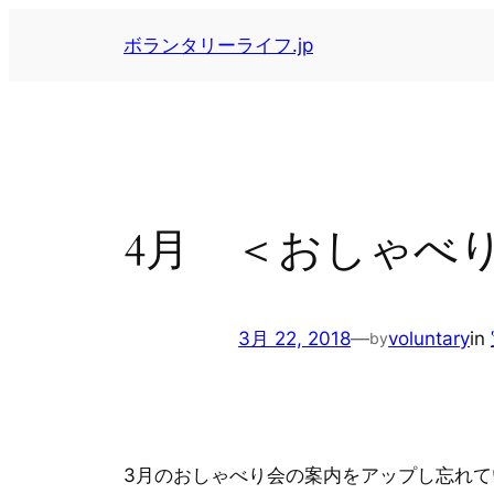
内
ボランタリーライフ.jp
容
を
ス
キ
ッ
プ
4月 ＜おしゃべ
3月 22, 2018
—
voluntary
in
by
3月のおしゃべり会の案内をアップし忘れて