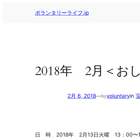
内
ボランタリーライフ.jp
容
を
ス
キ
ッ
プ
2018年 2月＜
2月 6, 2018
—
voluntary
in
by
日 時 2018年 2月13日火曜 13：00〜1