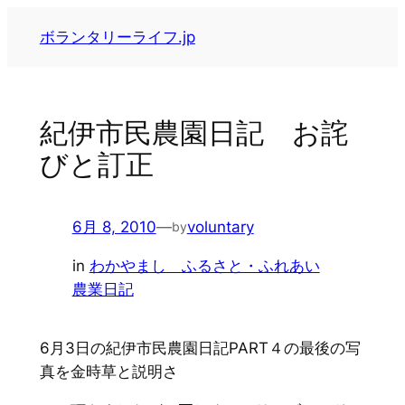
内
ボランタリーライフ.jp
容
を
ス
キ
紀伊市民農園日記 お詫
ッ
びと訂正
プ
6月 8, 2010
—
voluntary
by
in
わかやまし ふるさと・ふれあい
農業日記
6月3日の紀伊市民農園日記PART４の最後の写
真を金時草と説明さ