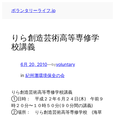
内
ボランタリーライフ.jp
容
を
ス
キ
りら創造芸術高等専修学
ッ
校講義
プ
6月 20, 2010
—
voluntary
by
in
紀州灘環境保全の会
りら創造芸術高等専修学校講義
①日時： 平成２２年６月２４日(木) 午前９
時２０分〜１０時５０分(９０分間の講義)
②場所： りら創造芸術高等専修学校 (海草