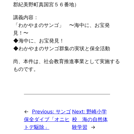
郡紀美野町真国宮５６番地）
講義内容：
「わかやまのサンゴ」 〜海中に、お宝発
見！〜
◆海中に、お宝発見！
◆わかやまのサンゴ群集の実状と保全活動
尚、本件は、社会教育推進事業として実施する
ものです。
←
Previous:
サンゴ
Next:
野崎小学
保全ダイブ「オニヒ
校 海の自然体
トデ駆除」
験学習
→