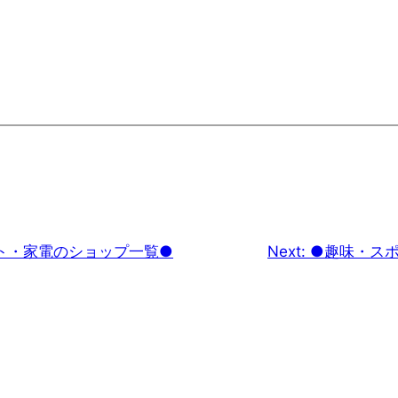
ト・家電のショップ一覧●
Next:
●趣味・ス