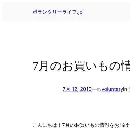
内
ボランタリーライフ.jp
容
を
ス
キ
ッ
プ
7月のお買いもの
7月 12, 2010
—
voluntary
in
by
こんにちは！7月のお買いもの情報をお届け