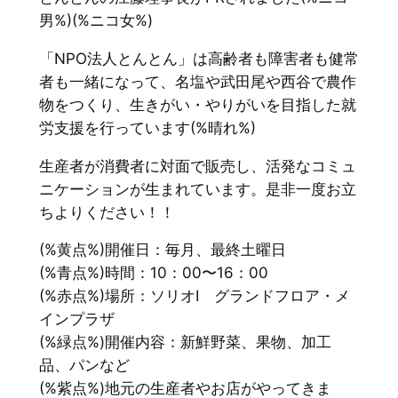
男%)(%ニコ女%)
「NPO法人とんとん」は高齢者も障害者も健常
者も一緒になって、名塩や武田尾や西谷で農作
物をつくり、生きがい・やりがいを目指した就
労支援を行っています(%晴れ%)
生産者が消費者に対面で販売し、活発なコミュ
ニケーションが生まれています。是非一度お立
ちよりください！！
(%黄点%)開催日：毎月、最終土曜日
(%青点%)時間：10：00〜16：00
(%赤点%)場所：ソリオⅠ グランドフロア・メ
インプラザ
(%緑点%)開催内容：新鮮野菜、果物、加工
品、パンなど
(%紫点%)地元の生産者やお店がやってきま