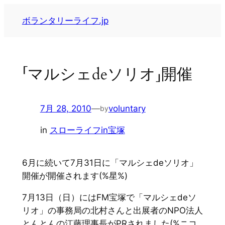
内
ボランタリーライフ.jp
容
を
ス
キ
「マルシェdeソリオ」開催
ッ
プ
7月 28, 2010
—
voluntary
by
in
スローライフin宝塚
6月に続いて7月31日に「マルシェdeソリオ」
開催が開催されます(%星%)
7月13日（日）にはFM宝塚で「マルシェdeソ
リオ」の事務局の北村さんと出展者のNPO法人
とんとんの江藤理事長がPRされました(%ニコ