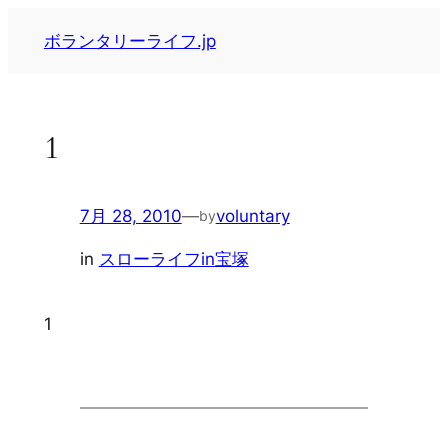
内
ボランタリーライフ.jp
容
を
ス
キ
1
ッ
プ
7月 28, 2010
—
voluntary
by
in
スローライフin宝塚
1