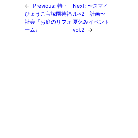
←
Previous:
特・
Next:
〜スマイ
ひょうご宝塚園芸福
ル×2 計画〜
祉会『お庭のリフォ
夏休みイベント
ーム』
vol.2
→