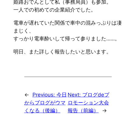
姫路おでんとして私（事務局員）も参加。
一人での初めての企業紹介でした。
電車が遅れていた関係で車中の混みっぷりは凄
まじく、
すっかり電車酔いして帰って参りました……。
明日、また詳しく報告したいと思います。
←
Previous:
今日
Next:
ブログdeプ
からブログがウマ
ロモーション大会
くなる（後編）
報告（前編）
→