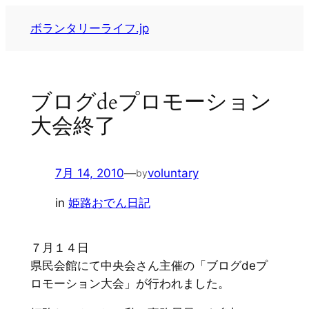
内
ボランタリーライフ.jp
容
を
ス
キ
ブログdeプロモーション
ッ
大会終了
プ
7月 14, 2010
—
voluntary
by
in
姫路おでん日記
７月１４日
県民会館にて中央会さん主催の「ブログdeプ
ロモーション大会」が行われました。