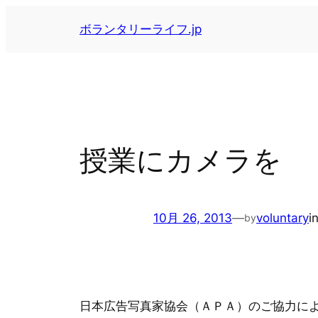
内
ボランタリーライフ.jp
容
を
ス
キ
ッ
プ
授業にカメラを
10月 26, 2013
—
voluntary
i
by
日本広告写真家協会（ＡＰＡ）のご協力に