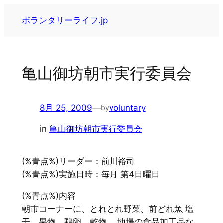
内
ボランタリーライフ.jp
容
を
ス
キ
亀山御坊朝市実行委員会
ッ
プ
8月 25, 2009
—
voluntary
by
in
亀山御坊朝市実行委員会
(%青点%)リーダー：前川裕司
(%青点%)実施日時：毎月 第4日曜日
(%青点%)内容
朝市コーナーに、とれとれ野菜、前どれ魚 塩
干、果物、鶏卵 乾物、 地場の食品加工品な