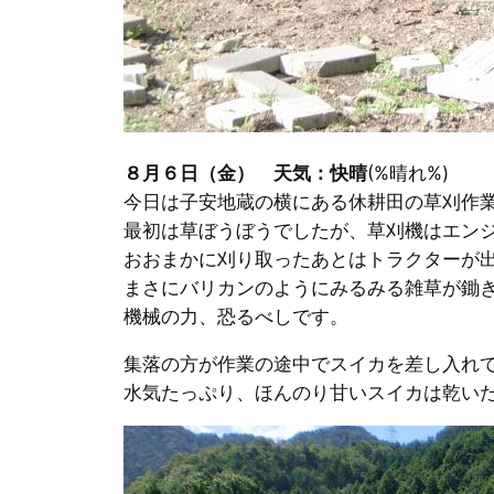
８月６日（金） 天気：快晴
(%晴れ%)
今日は子安地蔵の横にある休耕田の草刈作
最初は草ぼうぼうでしたが、草刈機はエン
おおまかに刈り取ったあとはトラクターが
まさにバリカンのようにみるみる雑草が鋤
機械の力、恐るべしです。
集落の方が作業の途中でスイカを差し入れ
水気たっぷり、ほんのり甘いスイカは乾い