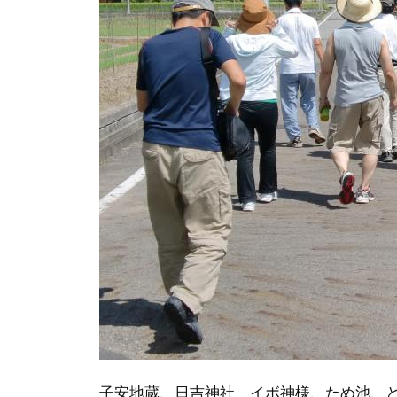
子安地蔵、日吉神社、イボ神様、ため池、