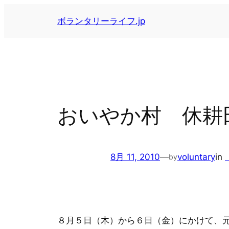
内
ボランタリーライフ.jp
容
を
ス
キ
ッ
プ
おいやか村 休耕
8月 11, 2010
—
voluntary
in
by
８月５日（木）から６日（金）にかけて、