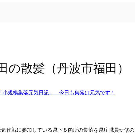
田の散髪（丹波市福田）
「小規模集落元気日記」 今日も集落は元気です！
元気作戦に参加している県下８箇所の集落を県庁職員研修の