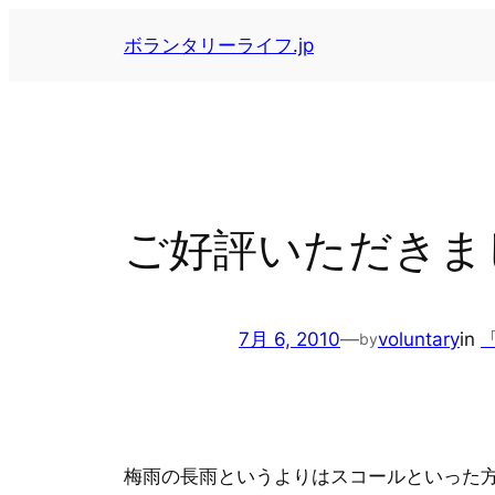
内
ボランタリーライフ.jp
容
を
ス
キ
ッ
プ
ご好評いただきま
7月 6, 2010
—
voluntary
in
by
梅雨の長雨というよりはスコールといった方が