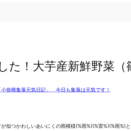
した！大芋産新鮮野菜（
「小規模集落元気日記」 今日も集落は元気です！
似つかわしいあいにくの雨模様(%雨%)(%雷%)(%雨%