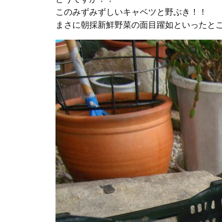
このみずみずしいキャベツと野ぶき！！
まさに朝採新鮮野菜の面目躍如といったと