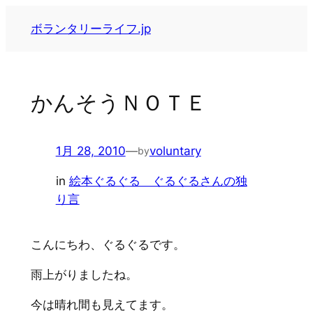
内
ボランタリーライフ.jp
容
を
ス
キ
かんそうＮＯＴＥ
ッ
プ
1月 28, 2010
—
voluntary
by
in
絵本ぐるぐる ぐるぐるさんの独
り言
こんにちわ、ぐるぐるです。
雨上がりましたね。
今は晴れ間も見えてます。