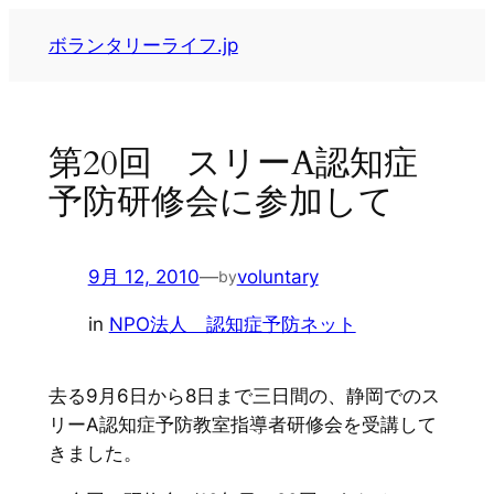
内
ボランタリーライフ.jp
容
を
ス
キ
第20回 スリーA認知症
ッ
予防研修会に参加して
プ
9月 12, 2010
—
voluntary
by
in
NPO法人 認知症予防ネット
去る9月6日から8日まで三日間の、静岡でのス
リーA認知症予防教室指導者研修会を受講して
きました。