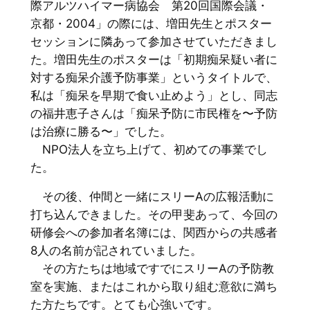
際アルツハイマー病協会 第20回国際会議・
京都・2004」の際には、増田先生とポスター
セッションに隣あって参加させていただきまし
た。増田先生のポスターは「初期痴呆疑い者に
対する痴呆介護予防事業」というタイトルで、
私は「痴呆を早期で食い止めよう」とし、同志
の福井恵子さんは「痴呆予防に市民権を〜予防
は治療に勝る〜」でした。
NPO法人を立ち上げて、初めての事業でし
た。
その後、仲間と一緒にスリーAの広報活動に
打ち込んできました。その甲斐あって、今回の
研修会への参加者名簿には、関西からの共感者
8人の名前が記されていました。
その方たちは地域ですでにスリーAの予防教
室を実施、またはこれから取り組む意欲に満ち
た方たちです。とても心強いです。