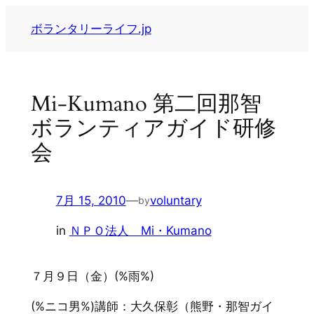
内
ボランタリーライフ.jp
容
を
ス
キ
Mi-Kumano 第二回那智
ッ
ボランティアガイド研修
プ
会
7月 15, 2010
—
voluntary
by
in
ＮＰＯ法人 Mi・Kumano
７月９日（金）(%雨%)
(%ニコ男%)講師：大久保彰（熊野・那智ガイ