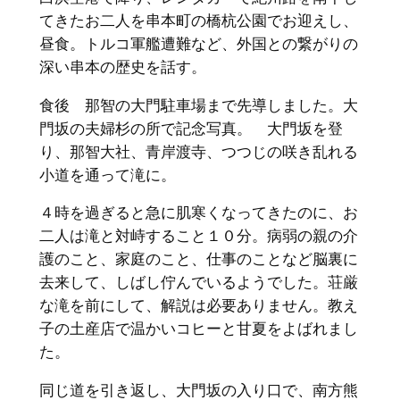
てきたお二人を串本町の橋杭公園でお迎えし、
昼食。トルコ軍艦遭難など、外国との繋がりの
深い串本の歴史を話す。
食後 那智の大門駐車場まで先導しました。大
門坂の夫婦杉の所で記念写真。 大門坂を登
り、那智大社、青岸渡寺、つつじの咲き乱れる
小道を通って滝に。
４時を過ぎると急に肌寒くなってきたのに、お
二人は滝と対峙すること１０分。病弱の親の介
護のこと、家庭のこと、仕事のことなど脳裏に
去来して、しばし佇んでいるようでした。荘厳
な滝を前にして、解説は必要ありません。教え
子の土産店で温かいコヒーと甘夏をよばれまし
た。
同じ道を引き返し、大門坂の入り口で、南方熊