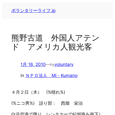
内
ボランタリーライフ.jp
容
を
ス
キ
熊野古道 外国人アテン
ッ
ド アメリカ人観光客
プ
1月 16, 2010
—
voluntary
by
in
ＮＰＯ法人 Mi・Kumano
４月２日（木） (%晴れ%)
(%ニコ男%) 語り部： 西畑 栄治
白浜空港で降り、レンタカーで紀州路を南下し