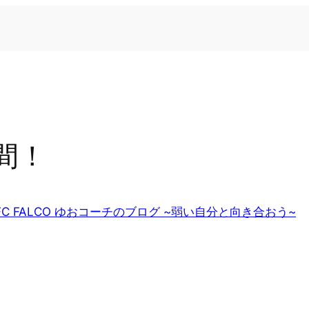
間！
FC FALCO ゆおコーチのブログ ~弱い自分と向き合おう~