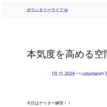
内
ボランタリーライフ.jp
容
を
ス
キ
ッ
プ
本気度を高める空
1月 11, 2024
—
voluntary
in
by
今日はナイター練習！！