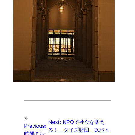
←
Next:
NPOで社会を変え
Previous:
る！ タイズ財団 D.パイ
時間のル