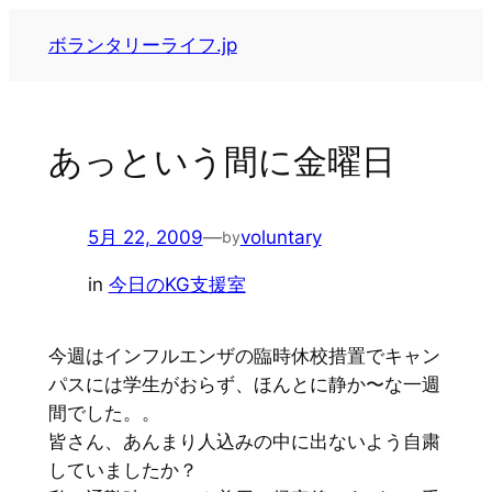
内
ボランタリーライフ.jp
容
を
ス
キ
あっという間に金曜日
ッ
プ
5月 22, 2009
—
voluntary
by
in
今日のKG支援室
今週はインフルエンザの臨時休校措置でキャン
パスには学生がおらず、ほんとに静か〜な一週
間でした。。
皆さん、あんまり人込みの中に出ないよう自粛
していましたか？