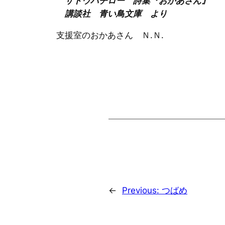
サトウハチロー 詩集『おかあさん』
講談社 青い鳥文庫 より
支援室のおかあさん Ｎ.Ｎ.
←
Previous:
つばめ