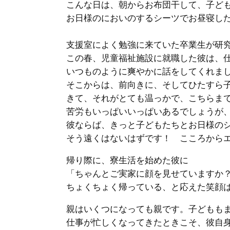
こんな日は、朝からお布団干して、子ども
お日様のにおいのするシーツでお昼寝した
支援室によく勉強に来ていた卒業生が研究
この春、児童福祉施設に就職した彼は、仕
いつものように爽やかに話をしてくれま
そこからは、前向きに、そしてひたすら子
きて、それがとても温っかで、こちらまで
苦労もいっぱいいっぱいあるでしょうが
彼ならば、きっと子どもたちとお日様のシ
そう遠くはないはずです！ こころからエ
帰り際に、寮生活を始めた彼に
「ちゃんとご実家に顔を見せていますか？
ちょくちょく帰っている、と応えた笑顔は
親はいくつになっても親です。子どももま
仕事が忙しくなってきたときこそ、彼自身