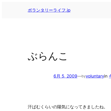
内
ボランタリーライフ.jp
容
を
ス
キ
ッ
プ
ぶらんこ
6月 5, 2009
—
voluntary
in
by
汗ばむくらいの陽気になってきましたね。