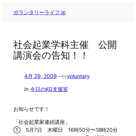
内
ボランタリーライフ.jp
容
を
ス
キ
社会起業学科主催 公開
ッ
講演会の告知！！
プ
4月 29, 2009
—
voluntary
by
in
今日のKG支援室
お知らせです！
「社会起業家連続講座」
① 5月7日 木曜日 16時50分〜18時20分