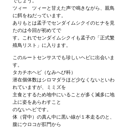
でしょう。
ツィー ツィーと甘えた声で鳴きながら、親鳥
に餌をねだっています。
ありもとは孟子でセンダイムシクイのヒナを見
たのは今回が初めてで
す。これでセンダイムシクイも孟子の「正式繁
殖鳥リスト」に入ります。
このルートセンサスでも珍しいヘビに出会いま
す。
タカチホヘビ（なみへび科）
潜在個体数はシロマダラほど少なくないといわ
れていますが、ミミズを
主食とするため地中にいることが多く滅多に地
上に姿をあらわすこと
のないヘビです。
体（背中）の真ん中に黒い線が１本走るのと、
腹にウロコが肛門から