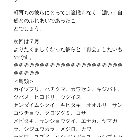
町育ちの彼らにとっては途轍もなく「濃い」自
然とのふれあいであったこ
とでしょう。
次回は７月
よりたくましくなった彼らと「再会」したいも
のです。
＠＠＠＠＠＠＠＠＠＠＠＠＠＠＠＠＠＠＠＠＠
＠＠＠＠＠
＜鳥類＞
カイツブリ、ハチクマ、カワセミ、キジバト、
ツバメ、ヒヨドリ、ウグイス
センダイムシクイ、キビタキ、オオルリ、サン
コウチョウ、クロツグミ、コサ
メビタキ、サンショウクイ、エナガ、ヤマガ
ラ、シジュウカラ、メジロ、カワ
ラヒワ、スズメ、ハシボソガラス、ハシブトガ