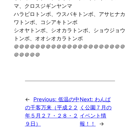
マ、クロスジギンヤンマ
ハラビロトンボ、ウスバキトンボ、アサヒナカ
ワトンボ、コシアキトンボ
シオヤトンボ、シオカラトンボ、ショウジョウ
トンボ、オオシオカラトンボ
＠＠＠＠＠＠＠＠＠＠＠＠＠＠＠＠＠＠＠＠＠
＠＠＠＠＠
←
Previous:
低温の中
Next:
わんぱ
の千客万来（平成２２
く公園７月の
年５月２７・２８・２
イベント情
９日）
報！！
→