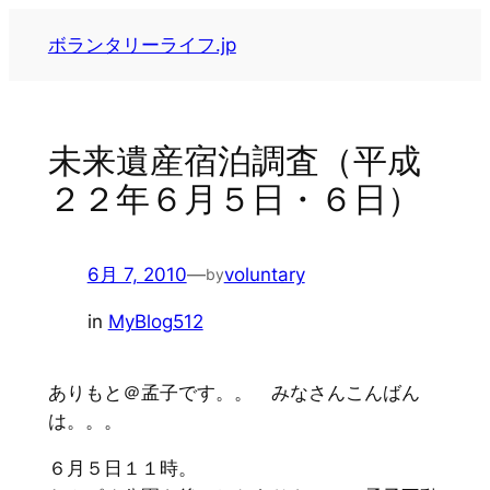
内
ボランタリーライフ.jp
容
を
ス
キ
未来遺産宿泊調査（平成
ッ
２２年６月５日・６日）
プ
6月 7, 2010
—
voluntary
by
in
MyBlog512
ありもと＠孟子です。。 みなさんこんばん
は。。。
６月５日１１時。