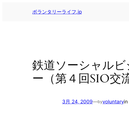
内
ボランタリーライフ.jp
容
を
ス
キ
ッ
プ
鉄道ソーシャルビ
ー（第４回SIO交
3月 24, 2009
—
voluntary
i
by