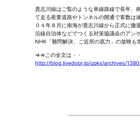
貴志川線はご覧のような単線路線で長年、南
て走る産業道路やトンネルの開通で客数は
０４年８月に南海が貴志川線から正式に撤
沿線自治体などでつくる対策協議会のアンケ
NHK「難問解決、ご近所の底力」の放映も
⇒⇒この全文は・・
http://blog.livedoor.jp/upks/archives/138