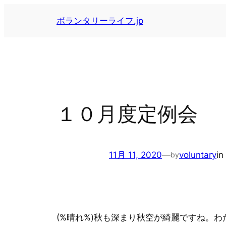
内
ボランタリーライフ.jp
容
を
ス
キ
ッ
プ
１０月度定例会
11月 11, 2020
—
voluntary
in
by
(%晴れ%)秋も深まり秋空が綺麗ですね。