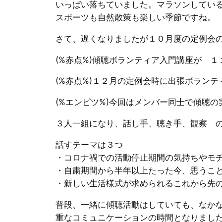
いっぱい落ちていました。マラソンしてい
スポーツも自然散策も楽しい季節ですね。
さて、遅くなりましたが１０月度の定例会
(%赤点%)傾聴ボランティア入門講座が １
(%赤点%)１２月の定例会時に出張ボラン
(%エンピツ%)今回はメンバー同士で傾聴
３人一組になり、話し手、聴き手、観察 
話すテーマは３つ
・コロナ禍での活動停止期間の気持ちやモ
・自粛期間から半年以上たった今、思うこ
・新しい生活様式が求められるこれから先
普段、一緒に傾聴活動はしていても、なか
重なコミュニケーションの時間となりまし