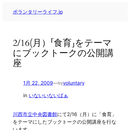
内
ボランタリーライフ.jp
容
を
ス
キ
2/16(月）「食育」をテーマ
ッ
にブックトークの公開講
プ
座
1月 22, 2009
—
voluntary
by
in
いないいないばぁ
川西市立中央図書館
にて2/16（月）に「食育」
をテーマにしたブックトークの公開講座を行な
います。