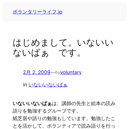
内
ボランタリーライフ.jp
容
を
ス
キ
はじめまして。いないい
ッ
ないばぁ です。
プ
2月 2, 2009
—
voluntary
by
in
いないいないばぁ
いないいないばぁ
は、講師の先生と絵本の読み
語りを勉強するグループです。
紙芝居や語りの勉強もしています。勉強したこ
とを活かして、ボランティアで読み語りを行っ