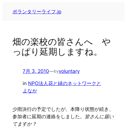
内
ボランタリーライフ.jp
容
を
ス
キ
畑の楽校の皆さんへ や
ッ
っぱり延期しますね。
プ
7月 3, 2010
—
voluntary
by
in
NPO法人花と緑のネットワークと
よなか
少雨決行の予定でしたが、本降り状態が続き、
参加者に延期の連絡をしました。
皆さんに届い
てますか？