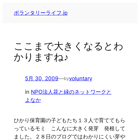
内
ボランタリーライフ.jp
容
を
ス
キ
ここまで大きくなるとわ
ッ
かりますね♪
プ
5月 30, 2009
—
voluntary
by
in
NPO法人花と緑のネットワークと
よなか
ひかり保育園の子どもたち１３人で育ててもら
っているモミ こんなに大きく発芽 発根して
ました。２８日のブログではわかりにくい芽や