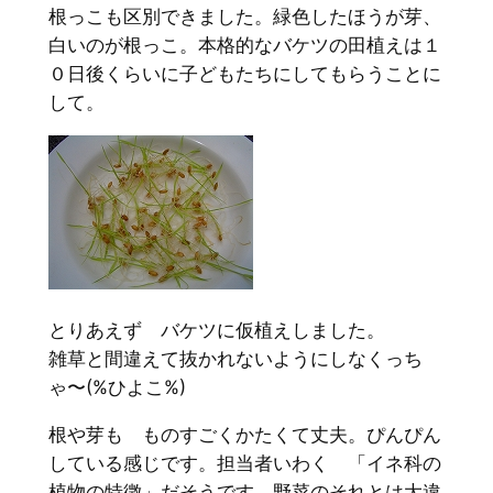
根っこも区別できました。緑色したほうが芽、
白いのが根っこ。本格的なバケツの田植えは１
０日後くらいに子どもたちにしてもらうことに
して。
とりあえず バケツに仮植えしました。
雑草と間違えて抜かれないようにしなくっち
ゃ〜(%ひよこ%)
根や芽も ものすごくかたくて丈夫。ぴんぴん
している感じです。担当者いわく 「イネ科の
植物の特徴」だそうです。野菜のそれとは大違