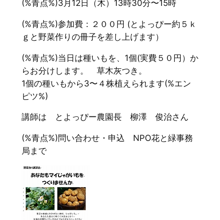
(%青点%)3月12日（木）13時30分〜15時
(%青点%)参加費：２００円 (とよっぴー約５ｋ
ｇと野菜作りの冊子を差し上げます）
(%青点%)当日は種いもを、1個(実費５０円）か
らお分けします。 草木灰つき。
1個の種いもから3〜４株植えられます(%エン
ピツ%)
講師は とよっぴー農園長 柳澤 俊治さん
(%青点%)問い合わせ・申込 NPO花と緑事務
局まで