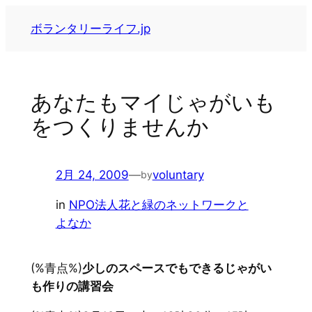
内
ボランタリーライフ.jp
容
を
ス
キ
あなたもマイじゃがいも
ッ
をつくりませんか
プ
2月 24, 2009
—
voluntary
by
in
NPO法人花と緑のネットワークと
よなか
(%青点%)
少しのスペースでもできるじゃがい
も作りの講習会