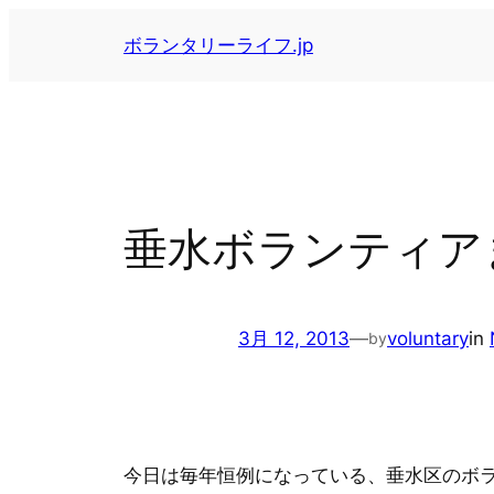
内
ボランタリーライフ.jp
容
を
ス
キ
ッ
プ
垂水ボランティア
3月 12, 2013
—
voluntary
in
by
今日は毎年恒例になっている、垂水区のボ