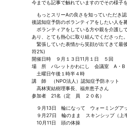
今までも記事で触れていますのでその様子
もっとスリーAの良さを知っていただき認
後認知症予防のボランティアをしたい人を
ボランティアをしている方や親を介護して
あり、とても熱心に取り組んでくださった
緊張していた表情から笑顔が出てきて最後は大
符2%)
開催日時 ９月１３日11月１日 ５回
場 所 パレットかわにし 会議室 A・B
土曜日午後１時半４時
講 師 （NPO法人）認知症予防ネット
高林実結樹理事長、福井恵子さん
参加者 21名（定 員 ２０名）
９月13日 輪になって ウォーミングア
９月27日 輪のまま スキンシップ（上
10月11日 頭の体操