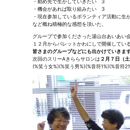
・勤め先で生かしていきたい 3
・機会があれば取り組みたい 3
・現在参加しているボランティア活動に生か
など概ね積極的な感想を頂いた。
グループで参加くださった湯山台あいあい
１２月からパレットかわにしで開催してい
皆さまのグループなどにも出かけていきま
次回のスリーAきららサロンは
２月７日（土
(%笑う女%)(%笑う男%)(%音符1%)(%音符2%