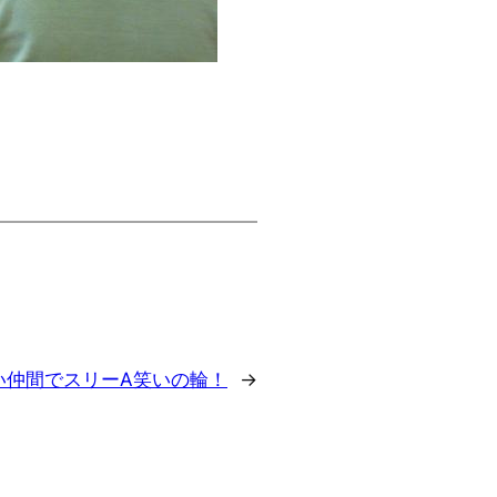
い仲間でスリーA笑いの輪！
→