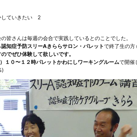
していきたい 2
会の皆さんは毎週の会合で実践しているとのことでした。
る
認知症予防スリーAきららサロン・パレット
で終了生の方
すのでぜひ体験して欲しいです。
）１０〜１２時パレットかわにしワーキングルーム
で開催
)