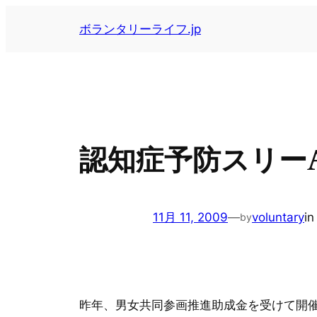
内
ボランタリーライフ.jp
容
を
ス
キ
ッ
プ
認知症予防スリー
11月 11, 2009
—
voluntary
i
by
昨年、男女共同参画推進助成金を受けて開