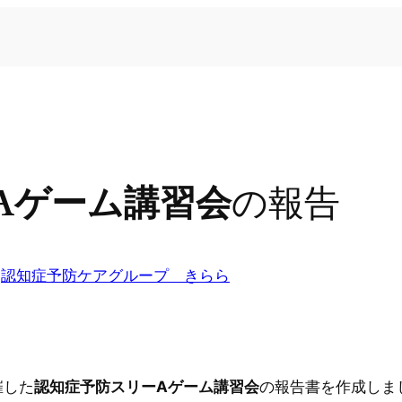
Aゲーム講習会
の報告
n
認知症予防ケアグループ きらら
催した
認知症予防スリーAゲーム講習会
の報告書を作成しま