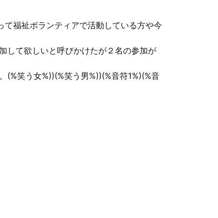
って福祉ボランティアで活動している方や今
加して欲しいと呼びかけたが２名の参加が
女%))(%笑う男%))(%音符1%)(%音