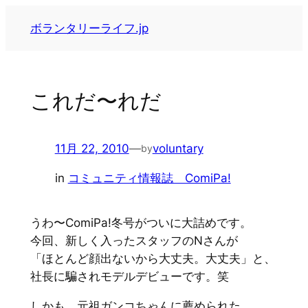
内
ボランタリーライフ.jp
容
を
ス
キ
これだ〜れだ
ッ
プ
11月 22, 2010
—
voluntary
by
in
コミュニティ情報誌 ComiPa!
うわ〜ComiPa!冬号がついに大詰めです。
今回、新しく入ったスタッフのNさんが
「ほとんど顔出ないから大丈夫。大丈夫」と、
社長に騙されモデルデビューです。笑
しかも、元祖ガンコちゃんに薦められた