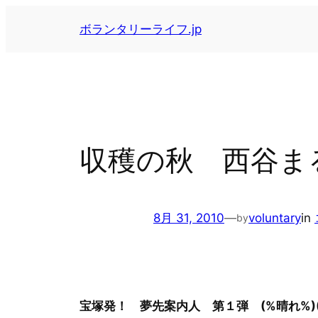
内
ボランタリーライフ.jp
容
を
ス
キ
ッ
プ
収穫の秋 西谷ま
8月 31, 2010
—
voluntary
in
by
宝塚発！ 夢先案内人 第１弾 (%晴れ%)(