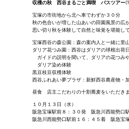
収穫の秋 西谷まるごと満喫 バスツアー
(
宝塚の市街地から北へ車でわずか３０分
秋の色合いが増した山あいの田園風景の広
思い切り秋を体験して自然と味覚を堪能し
宝塚西谷の森公園：森の案内人と一緒に里
ダリア花つみ園：西谷はダリアの球根出荷
ガイドの説明を聞いて、ダリアの花つみ
ダリア染め体験
黒豆枝豆収穫体験
西谷ふれあい夢プラザ：新鮮西谷農産物・
昼食 店主こだわりの十割蕎麦をいただき
１０月１３日（水）
阪急宝塚駅前８：３０発 阪急川西能勢口
阪急川西能勢口駅前１６：４５着 阪急宝