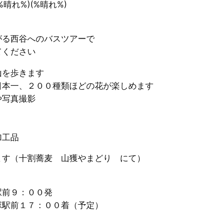
%晴れ%)(%晴れ%)
がる西谷へのバスツアーで
てください
山を歩きます
日本一、２００種類ほどの花が楽しめます
や写真撮影
加工品
ます（十割蕎麦 山獲やまどり にて）
駅前９：００発
塚駅前１７：００着（予定）