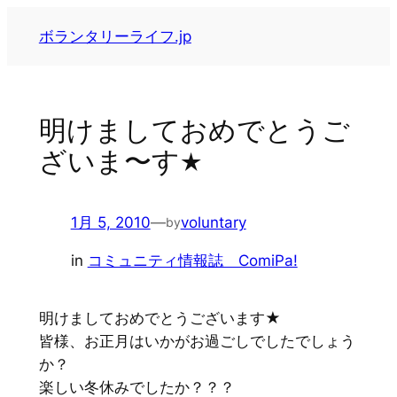
内
ボランタリーライフ.jp
容
を
ス
キ
明けましておめでとうご
ッ
ざいま〜す★
プ
1月 5, 2010
—
voluntary
by
in
コミュニティ情報誌 ComiPa!
明けましておめでとうございます★
皆様、お正月はいかがお過ごしでしたでしょう
か？
楽しい冬休みでしたか？？？