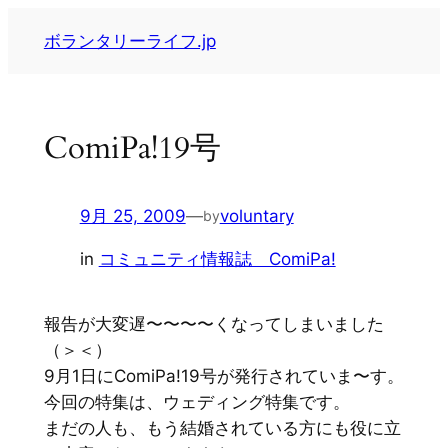
内
ボランタリーライフ.jp
容
を
ス
キ
ComiPa!19号
ッ
プ
9月 25, 2009
—
voluntary
by
in
コミュニティ情報誌 ComiPa!
報告が大変遅〜〜〜〜くなってしまいました
（＞＜）
9月1日にComiPa!19号が発行されていま〜す。
今回の特集は、ウェディング特集です。
まだの人も、もう結婚されている方にも役に立