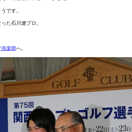
ようです。
なった石川遼プロ。
。
フ倶楽部
へ。