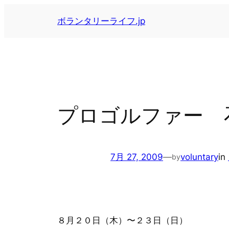
内
ボランタリーライフ.jp
容
を
ス
キ
ッ
プ
プロゴルファー 
7月 27, 2009
—
voluntary
in
by
８月２０日（木）〜２３日（日）