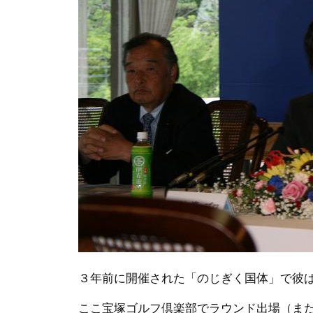
３年前に開催された「のじぎく国体」で彼
ここ宝塚ゴルフ倶楽部でラウンド出場（ま