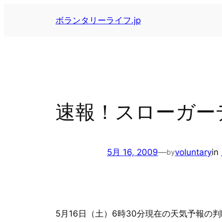
内
ボランタリーライフ.jp
容
を
ス
キ
ッ
プ
速報！スローガー
5月 16, 2009
—
voluntary
in
by
5月16日（土）6時30分現在の天気予報の