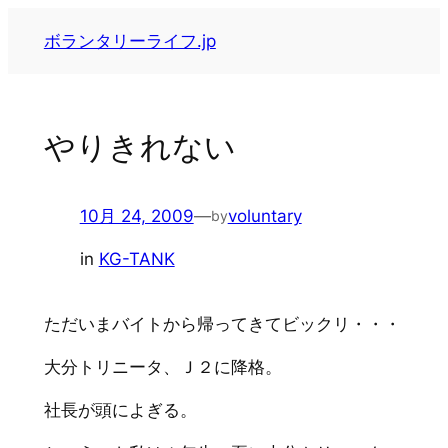
内
ボランタリーライフ.jp
容
を
ス
キ
やりきれない
ッ
プ
10月 24, 2009
—
voluntary
by
in
KG-TANK
ただいまバイトから帰ってきてビックリ・・・
大分トリニータ、Ｊ２に降格。
社長が頭によぎる。