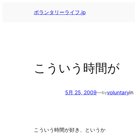
内
ボランタリーライフ.jp
容
を
ス
キ
ッ
プ
こういう時間が
5月 25, 2009
—
voluntary
in
by
こういう時間が好き、というか