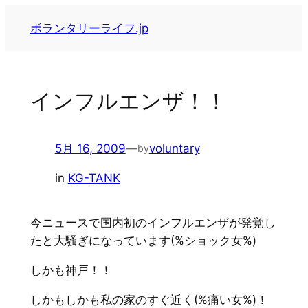
内
ボランタリーライフ.jp
容
を
ス
キ
インフルエンザ！！
ッ
プ
5月 16, 2009
—
voluntary
by
in
KG-TANK
今ニュースで国内初のインフルエンザが発覚し
たと大騒ぎになっています(%ショック女%)
しかも神戸！！
しかもしかも私の家のすぐ近く(%痛い女%)！