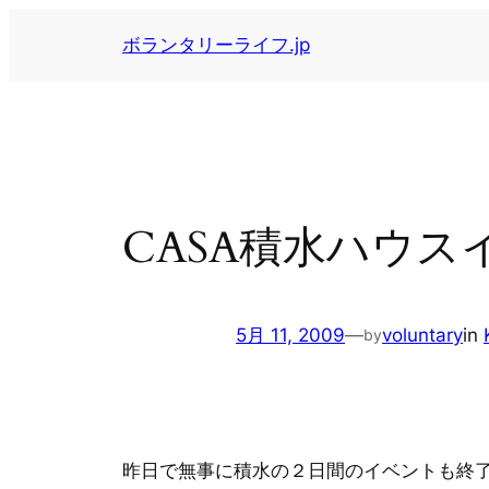
内
ボランタリーライフ.jp
容
を
ス
キ
ッ
プ
CASA積水ハウス
5月 11, 2009
—
voluntary
in
by
昨日で無事に積水の２日間のイベントも終了(