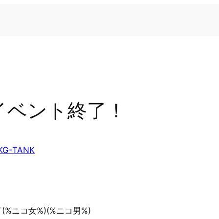
イベント終了！
KG-TANK
%ニコ女%)(%ニコ男%)