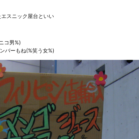
たエスニック屋台といい
ニコ男%)
ンバーもね(%笑う女%)