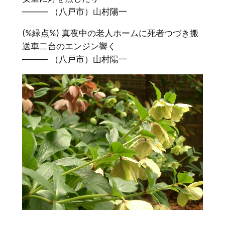
——— （八戸市）山村陽一
(%緑点%) 真夜中の老人ホームに死者つづき搬
送車二台のエンジン響く
——— （八戸市）山村陽一