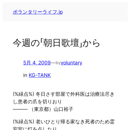
内
ボランタリーライフ.jp
容
を
ス
キ
今週の「朝日歌壇」から
ッ
プ
5月 4, 2009
—
voluntary
by
in
KG-TANK
(%緑点%) 冬日さす部屋で外科医は治療法尽き
し患者の爪を切りおり
——— （東京都）山口裕子
(%緑点%) 老いひとり帰る家なき死者のため霊
安室に灯を点したり