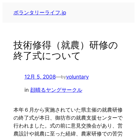
内
ボランタリーライフ.jp
容
を
ス
キ
技術修得（就農）研修の
ッ
終了式について
プ
12月 5, 2008
—
voluntary
by
in
顔晴るヤングサークル
本年６月から実施されていた県主催の就農研修
の終了式が本日、御坊市の就農支援センターで
行われました。式の前に意見交換会があり、営
農設計や就農に至った経緯、農家研修での苦労