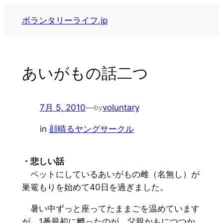
内
ボランタリーライフ.jp
容
を
ス
キ
あいがもの話二つ
ッ
プ
7月 5, 2010
—
voluntary
by
in
顔晴るヤングサークル
・悲しい話
ペットにしているあいがもの雌（名無し）が
巣篭もりを始めて40日を過ぎました。
暑い中ずっと座ってたままごを温めています
が、1番最初に孵ったのが、父親かもにつつか