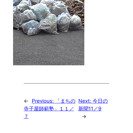
←
Previous:
「まちの
Next:
今日の
寺子屋師範塾」１１／
新聞11／9
７
→