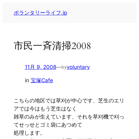
内
ボランタリーライフ.jp
容
を
ス
キ
市民一斉清掃2008
ッ
プ
11月 9, 2008
—
voluntary
by
in
宝塚Cafe
こちらの地区では草刈が中心です、芝生のエリ
アでは今はもう芝生はなく
雑草のみが生えています、それを草刈機で刈っ
てせっせとゴミ袋にあつめて
処理します。