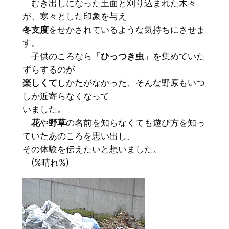
むき出しになった土面と刈り込まれた木々
が、
寒々とした印象
を与え
冬支度
をせかされているような気持ちにさせま
す。
子供のころなら「
ひっつき虫
」を集めていた
ずらするのが
楽しくて
しかたがなかった、そんな野原もいつ
しか近寄らなくなって
いました。
花
や
野草
の名前を知らなくても遊び方を知っ
ていたあのころを思い出し、
その
体験を伝えたいと想いました
。
(%晴れ%)