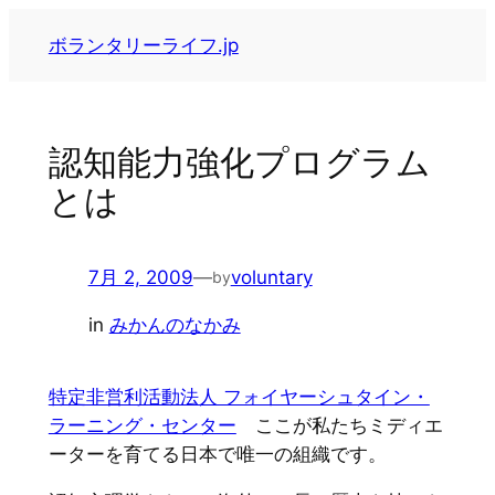
内
ボランタリーライフ.jp
容
を
ス
キ
認知能力強化プログラム
ッ
とは
プ
7月 2, 2009
—
voluntary
by
in
みかんのなかみ
特定非営利活動法人 フォイヤーシュタイン・
ラーニング・センター
ここが私たちミディエ
ーターを育てる日本で唯一の組織です。